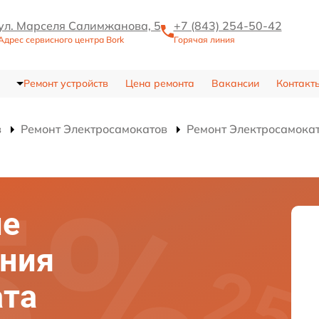
ул. Марселя Салимжанова, 5
+7 (843) 254-50-42
Адрес сервисного центра Bork
Горячая линия
Ремонт устройств
Цена ремонта
Вакансии
Контакт
в
Ремонт Электросамокатов
Ремонт Электросамока
ие
ания
ата