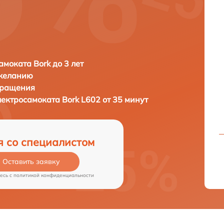
амоката Bork до 3 лет
 желанию
бращения
лектросамоката
Bork L602 от 35 минут
я со специалистом
Оставить заявку
есь c
политикой конфиденциальности