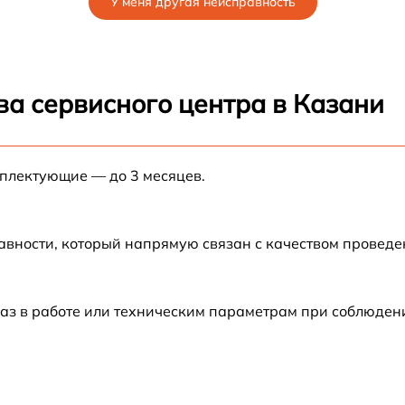
У меня другая неисправность
от 45 мин
от 30 мин
ва сервисного центра в Казани
от 90 мин
мплектующие — до 3 месяцев.
от 40 мин
от 50 мин
авности, который напрямую связан с качеством провед
от 90 мин
аз в работе или техническим параметрам при соблюден
от 40 мин
от 50 мин