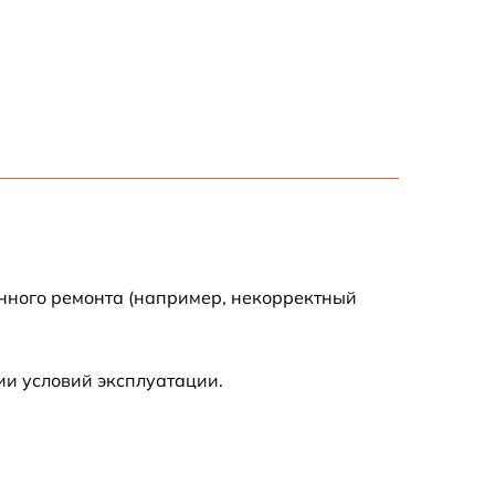
580 р
570 р
970 р
790 р
590 р
енного ремонта (например, некорректный
880 р
ии условий эксплуатации.
560 р
540 р