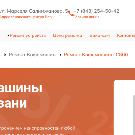
ул. Марселя Салимжанова, 5
+7 (843) 254-50-42
Адрес сервисного центра Bork
Горячая линия
Ремонт устройств
Цена ремонта
Вакансии
Контакт
в
Ремонт Кофемашин
Ремонт Кофемашины C800
машины
зани
странением неисправностей любой
ем причины поломки, заменяем