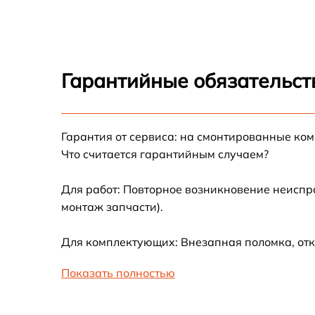
Ремонт двигателя кофемолки Bork C800
Замена термостата Bork C800
Гарантийные обязательст
Ремонт ЦЗУ Bork C800
Гарантия от сервиса: на смонтированные ко
Замена фильтров Bork C800
Что считается гарантийным случаем?
Замена ТЭНа Bork C800
Для работ: Повторное возникновение неиспр
монтаж запчасти).
Ремонт платы управления Bork C800
Для комплектующих: Внезапная поломка, отк
Чистка от кофейных масел Bork C800
Показать полностью
Замена жерновов Bork C800