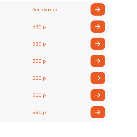
бесплатно
530 р
520 р
600 р
600 р
500 р
690 р
600 р