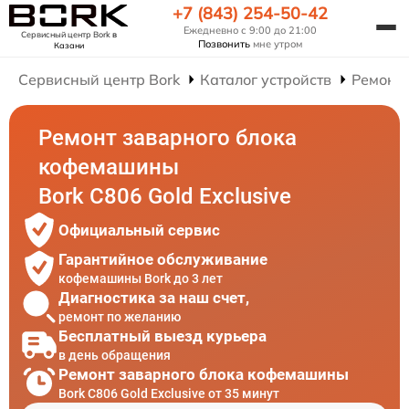
+7 (843) 254-50-42
Ежедневно с 9:00 до 21:00
Сервисный центр Bork
в
Позвонить
мне утром
Казани
Сервисный центр Bork
Каталог устройств
Ремонт
Ремонт заварного блока
кофемашины
Bork C806 Gold Exclusive
Официальный сервис
Гарантийное обслуживание
кофемашины Bork до 3 лет
Диагностика за наш счет,
ремонт по желанию
Бесплатный выезд курьера
в день обращения
Ремонт заварного блока кофемашины
Bork C806 Gold Exclusive от 35 минут