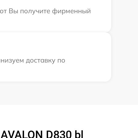
абот Вы получите фирменный
анизуем доставку по
 AVALON D830 bl