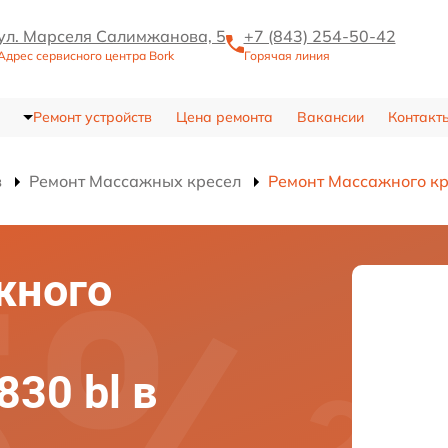
ул. Марселя Салимжанова, 5
+7 (843) 254-50-42
Адрес сервисного центра Bork
Горячая линия
Ремонт устройств
Цена ремонта
Вакансии
Контакт
в
Ремонт Массажных кресел
Ремонт Массажного кр
жного
30 bl в