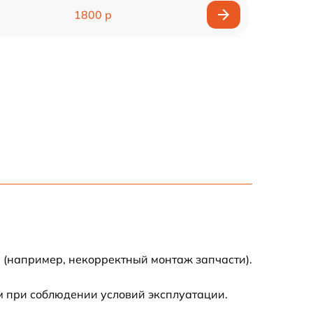
1800 р
900 р
1200 р
1500 р
3900 р
3800 р
1200 р
 (например, некорректный монтаж запчасти).
800 р
м при соблюдении условий эксплуатации.