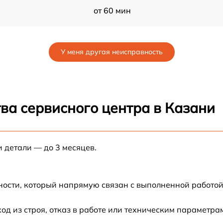
от 60 мин
0
от 60 мин
У меня другая неисправность
от 60 мин
l
от 60 мин
ва сервисного центра в Казани
l
от 60 мин
и детали — до 3 месяцев.
от 60 мин
l
от 60 мин
ности, который напрямую связан с выполненной работой
от 60 мин
 из строя, отказ в работе или техническим параметра