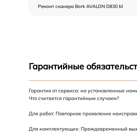
Ремонт сканера Bork AVALON D830 bl
Ремонт электропроводки Bork AVALON D83
bl
Ремонт пульта управления Bork AVALON
D830 bl
Ремонт пневмосистемы Bork AVALON D830 b
Гарантийные обязательст
Ремонт пневмокамеры Bork AVALON D830 b
Гарантия от сервиса: на установленные нам
Замена сканера Bork AVALON D830 bl
Что считается гарантийным случаем?
Замена блока питания Bork AVALON D830 b
Для работ: Повторное проявление неисправ
Прошивка Bork AVALON D830 bl
Для комплектующих: Преждевременный выход