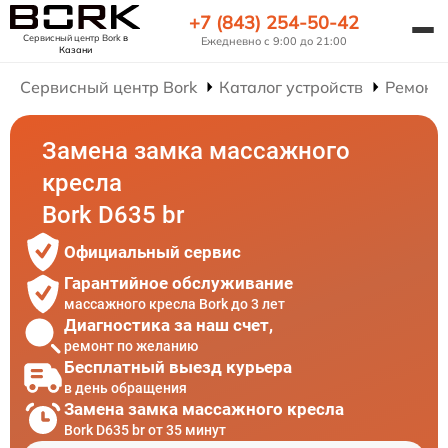
+7 (843) 254-50-42
Сервисный центр Bork
в
Ежедневно с 9:00 до 21:00
Казани
Сервисный центр Bork
Каталог устройств
Ремонт
Замена замка массажного
кресла
Bork D635 br
Официальный сервис
Гарантийное обслуживание
массажного кресла Bork до 3 лет
Диагностика за наш счет,
ремонт по желанию
Бесплатный выезд курьера
в день обращения
Замена замка массажного кресла
Bork D635 br от 35 минут