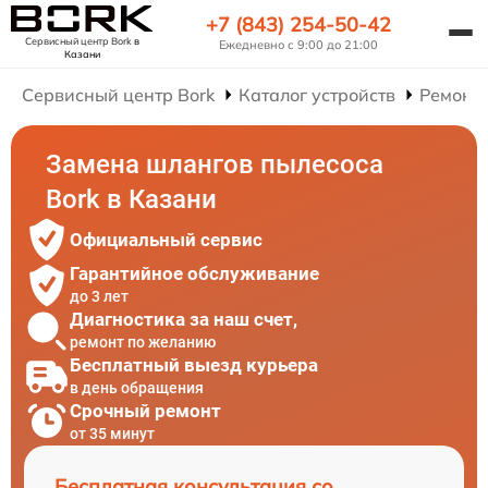
+7 (843) 254-50-42
Сервисный центр Bork
в
Ежедневно с 9:00 до 21:00
Казани
Сервисный центр Bork
Каталог устройств
Ремонт
Замена шлангов пылесоса
Bork в Казани
Официальный сервис
Гарантийное обслуживание
до 3 лет
Диагностика за наш счет,
ремонт по желанию
Бесплатный выезд курьера
в день обращения
Срочный ремонт
от 35 минут
Бесплатная консультация со