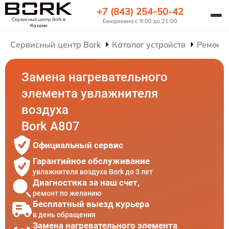
+7 (843) 254-50-42
Сервисный центр Bork
в
Ежедневно с 9:00 до 21:00
Казани
Сервисный центр Bork
Каталог устройств
Ремонт
Замена нагревательного
элемента увлажнителя
воздуха
Bork A807
Официальный сервис
Гарантийное обслуживание
увлажнителя воздуха Bork до 3 лет
Диагностика за наш счет,
ремонт по желанию
Бесплатный выезд курьера
в день обращения
Замена нагревательного элемента