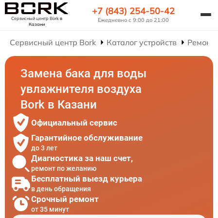
+7 (843) 254-50-42
Сервисный центр Bork
в
Ежедневно с 9:00 до 21:00
Казани
Сервисный центр Bork
Каталог устройств
Ремонт
Замена бака для воды
увлажнителя воздуха
Bork в Казани
Официальный сервис
Гарантийное обслуживание
до 3 лет
Диагностика за наш счет,
ремонт по желанию
Бесплатный выезд курьера
в день обращения
Срочный ремонт
от 35 минут