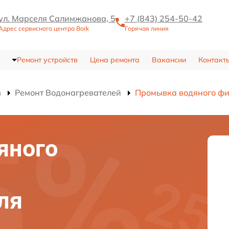
ул. Марселя Салимжанова, 5
+7 (843) 254-50-42
Адрес сервисного центра Bork
Горячая линия
Ремонт устройств
Цена ремонта
Вакансии
Контакт
в
Ремонт Водонагревателей
Промывка водяного фи
яного
ля