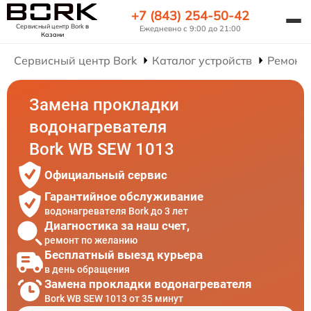
+7 (843) 254-50-42
Сервисный центр Bork
в
Ежедневно с 9:00 до 21:00
Казани
Сервисный центр Bork
Каталог устройств
Ремонт
Замена прокладки
водонагревателя
Bork WB SEW 1013
Официальный сервис
Гарантийное обслуживание
водонагревателя Bork до 3 лет
Диагностика за наш счет,
ремонт по желанию
Бесплатный выезд курьера
в день обращения
Замена прокладки водонагревателя
Bork WB SEW 1013 от 35 минут