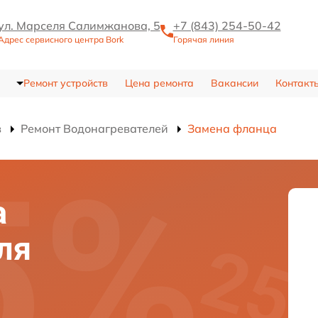
ул. Марселя Салимжанова, 5
+7 (843) 254-50-42
Адрес сервисного центра Bork
Горячая линия
Ремонт устройств
Цена ремонта
Вакансии
Контакт
в
Ремонт Водонагревателей
Замена фланца
а
ля